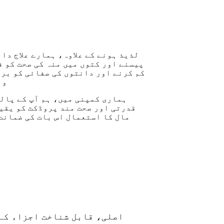
لذیذ ہونے کے علاوہ، ہمارے علاج دا
پیسنے اور کتوں میں منہ کی صحت کو فر
کم کرنے اور دانتوں کی صفائی کو برق
وا
ہماری کمپنی میں، ہم آپ کے پال
قدرتی اور صحت مند پروڈکٹ کو یقین
مال کا استعمال اس بات کی ضمانت 
اصلی، قابل شناخت اجزاء کے