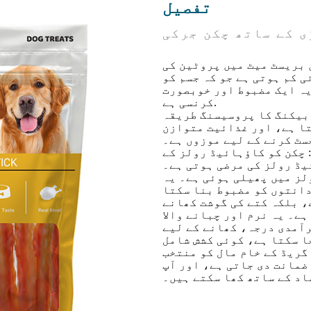
تفصیل
ی کے ساتھ چکن جرکی
 بریسٹ میٹ میں پروٹین کی
 کم ہوتی ہے جو کہ جسم کو
یہ ایک مضبوط اور خوبصورت
کرنسی ہے.
 بیکنگ کا پروسیسنگ طریقہ
تا ہے، اور غذائیت متوازن
سٹ کرنے کے لیے موزوں ہے۔
 چکن کو کاؤہائیڈ رولز کے
یڈ رولز کی مرضی ہوتی ہے۔
لز میں پھیلی ہوئی ہے۔ یہ
دانتوں کو مضبوط بنا سکتا
، بلکہ کتے کی گوشت کھانے
ہے۔ یہ نرم اور چبانے والا
رآمدی درجہ، کھانے کے لیے
جا سکتا ہے، کوئی کشش شامل
گریڈ کے خام مال کو منتخب
ضمانت دی جاتی ہے، اور آپ
د کے ساتھ کھا سکتے ہیں۔