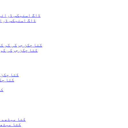
ڈاگ اسنیکس ڈرا
کتا چکن جرکی کو 
کتا چک
کتا میٹھے