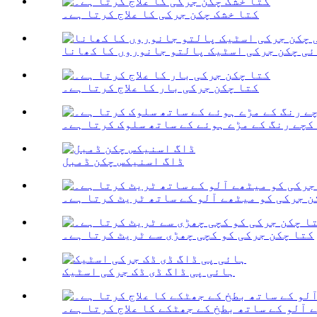
کتا خشک چکن جرکی کا علاج کرتا ہے۔
ئی چکن جرکی اسٹیک پالتو جانوروں کا کھانا
کتا چکن جرکی بار کا علاج کرتا ہے۔
کچے رنگ کے مڑے ہوئے کے ساتھ سلوک کرتا ہے۔
ڈاگ اسنیکس چکن ڈمبل
ن جرکی کو میٹھے آلو کے ساتھ ٹریٹ کرتا ہے۔
کتا چکن جرکی کو کچی چھڑی سے ٹریٹ کرتا ہے۔
ہائی پی ڈاگ ڈی ڈک جرکی اسٹیک
 آلو کے ساتھ بطخ کے جھٹکے کا علاج کرتا ہے۔