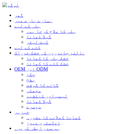
گھر
ہمارے بارے میں
بلی کے لیے
بلی کا علاج کرتا ہے۔
گیلا کھانا
کیٹ لیٹر
کتے کے لیے
پالتو جانوروں کی خشک خوراک
خشک بلی کا کھانا
خشک کتے کا کھانا
OEM اور ODM
چکن
بطخ
گائے کا گوشت
مچھلی
لیمب اور کیلشیم
گیلا کھانا
دوسرے
خبریں
کھانا کھلانے کا مشورہ
انڈسٹری نیوز
ہم سے رابطہ کریں۔