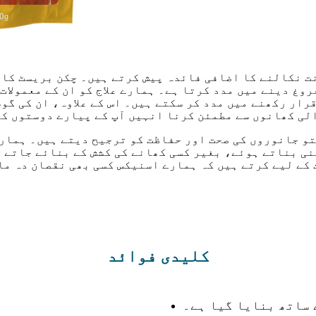
نت نکالنے کا اضافی فائدہ پیش کرتے ہیں۔ چکن بریسٹ کا
وغ دینے میں مدد کرتا ہے۔ ہمارے علاج کو ان کے معمولات 
رار رکھنے میں مدد کر سکتے ہیں۔ اس کے علاوہ، ان کی گو
لی کھانوں سے مطمئن کرنا انہیں آپ کے پیارے دوستوں کے 
تو جانوروں کی صحت اور حفاظت کو ترجیح دیتے ہیں۔ ہمار
ی بناتے ہوئے، بغیر کسی کھانے کی کشش کے بنائے جاتے ہ
کے لیے کرتے ہیں کہ ہمارے اسنیکس کسی بھی نقصان دہ ما
کلیدی فوائد
 ساتھ بنایا گیا ہے۔