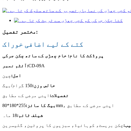
مختصر تفصیل:
کتے کے لیے اضافی خوراک
پروڈکٹ کا نام: خام چھڑی کے ساتھ چکن جرکی
CD-09A
آئٹم نمبر:
اصل:
چین
خالص وزن:
150 گرام/بیگ
تفصیلات:
اپنی مرضی کے مطابق
255*180*80mm، اپنی مرضی کے مطابق
بیگ کا سائز:
شیلف ٹائم:
18 ماہ
ب:
چکن بریسٹ، کوہائیڈ، سبزیوں کا پروٹین، گلیسرین